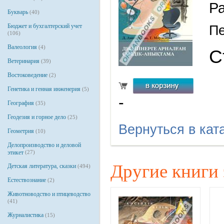
Р
Букварь
(40)
Бюджет и бухгалтерский учет
Пе
(106)
Валеология
(4)
С
Ветеринария
(39)
Востоковедение
(2)
Генетика и генная инженерия
(5)
-
География
(35)
Геодезия и горное дело
(25)
Вернуться в кат
Геометрия
(10)
Делопроизводство и деловой
этикет
(27)
Другие книги 
Детская литература, сказки
(494)
Естествознание
(2)
Животноводство и птицеводство
(41)
Журналистика
(15)