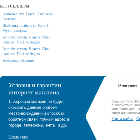
БЕСТСЕЛЛЕРЫ
Алқызыл гүл. Ертегі. Аленький
цветочек.
Шыбынке-шыбынгул. Ертегі.
Муха-цокотуха
Апта бес саусақ. Неделя. Пять
пальцев. The five fingers
Апта бес саусақ. Неделя. Пять
пальцев. The five fingers
Александр Великий
Условия и гарантии
О магазине
интернет магазина.
1. Хороший магазин не будет
Copyright © 2010
в Казахстане, кн
скрывать данные о своем
книг, книги для ш
книги для коллед
местонахождении и способах
Карта сайта
|
С
обратной связи: точный адрес в
городе, телефоны, e-mail и др.
Читать далее