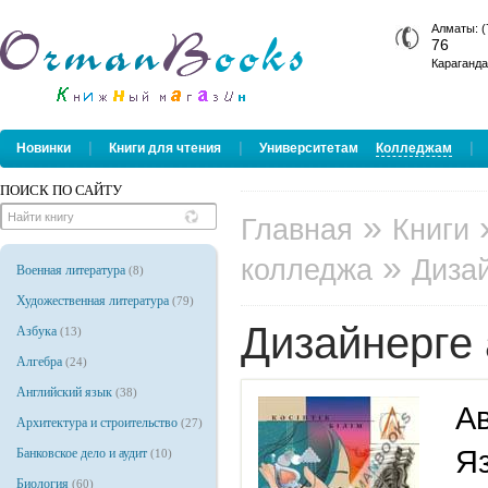
Алматы: (
76
Караганда
|
|
|
Новинки
Книги для чтения
Университетам
Колледжам
ПОИСК ПО САЙТУ
»
Главная
Книги
»
колледжа
Дизай
Военная литература
(8)
Художественная литература
(79)
Дизайнерге 
Азбука
(13)
Алгебра
(24)
Английский язык
(38)
Ав
Архитектура и строительство
(27)
Я
Банковское дело и аудит
(10)
Биология
(60)