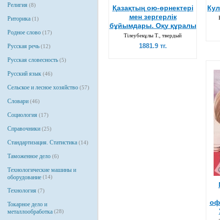
Религия
(8)
Қазақтың ою-өрнектері
Кул
мен зергерлік
Риторика
(1)
бұйымдары. Оқу құралы
Родное слово
(17)
Тілеубекұлы Т., твердый
1881.9 тг.
Русская речь
(12)
Русская словесность
(5)
Русский язык
(46)
Сельское и лесное хозяйство
(57)
Словари
(46)
Социология
(17)
Справочники
(25)
Стандартизация. Статистика
(14)
Таможенное дело
(6)
Технологические машины и
оборудование
(14)
Технология
(7)
оф
Токарное дело и
металлообработка
(28)