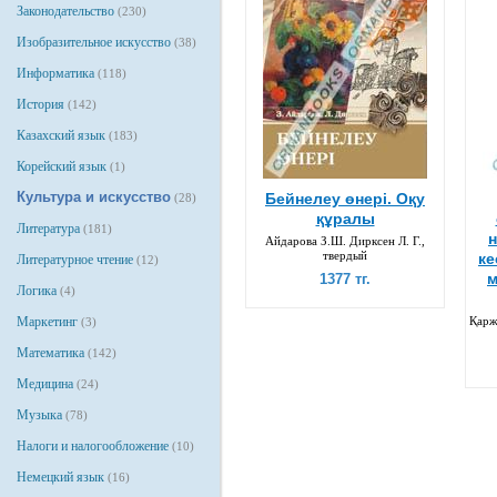
Законодательство
(230)
Изобразительное искусство
(38)
Информатика
(118)
История
(142)
Казахский язык
(183)
Корейский язык
(1)
Культура и искусство
Бейнелеу өнері. Оқу
(28)
құралы
Литература
(181)
н
Айдарова З.Ш. Дирксен Л. Г.,
твердый
ке
Литературное чтение
(12)
м
1377 тг.
Логика
(4)
Маркетинг
Қарж
(3)
Математика
(142)
Медицина
(24)
Музыка
(78)
Налоги и налогообложение
(10)
Немецкий язык
(16)