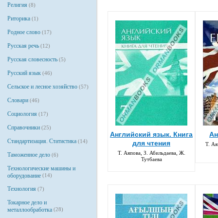
Религия
(8)
Риторика
(1)
Родное слово
(17)
Русская речь
(12)
Русская словесность
(5)
Русский язык
(46)
Сельское и лесное хозяйство
(57)
Словари
(46)
Социология
(17)
Справочники
(25)
Английский язык. Книга
Ан
Стандартизация. Статистика
(14)
для чтения
Т. Ая
Т. Аяпова, З. Абильдаева, Ж.
Таможенное дело
(6)
Тутбаева
Технологические машины и
оборудование
(14)
Технология
(7)
Токарное дело и
металлообработка
(28)