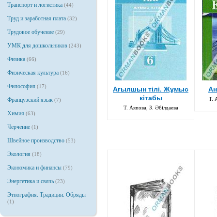
Транспорт и логистика
(44)
Труд и заработная плата
(32)
Трудовое обучение
(29)
УМК для дошкольников
(243)
Физика
(66)
Физическая культура
(16)
Философия
(17)
Ағылшын тілі. Жұмыс
Ан
кітабы
Т. 
Французский язык
(7)
Т. Аяпова, З. Әбілдаева
Химия
(63)
Черчение
(1)
Швейное производство
(53)
Экология
(18)
Экономика и финансы
(79)
Энергетика и связь
(23)
Этнография. Традиции. Обряды
(1)