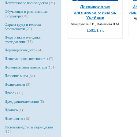
Нефтегазовое производство
(21)
Лексикология
И
Обучающая и развивающая
английского языка.
язы
литература
(70)
Учебник
Же
Амандыкова Г.Н., Кабышева Л.М.
Охрана труда и техника
безопасности
(29)
1501.1 тг.
Педагогика и методика
преподавания
(83)
Переводческое дело
(24)
Пищевая промышленность
(47)
Познавательная литература
(131)
Познание мира
(56)
Политология
(3)
Право
(111)
Предпринимательство
(5)
Пропись
(1)
Психология
(18)
Растениеводство и садоводство
(10)