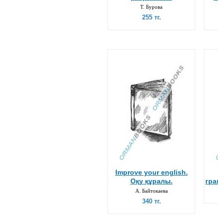
Т. Бурова
255 тг.
Improve your english.
Оқу құралы.
гра
А. Байтокаева
340 тг.