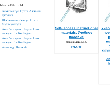
БЕСТСЕЛЛЕРЫ
Алқызыл гүл. Ертегі. Аленький
цветочек.
Шыбынке-шыбынгул. Ертегі.
Муха-цокотуха
Self- access instructional
Учеб
Апта бес саусақ. Неделя. Пять
materials. Учебное
пос
пальцев. The five fingers
пособие
p
Апта бес саусақ. Неделя. Пять
m
Новожилова М.В.
пальцев. The five fingers
1564 тг.
Александр Великий
слуш
с