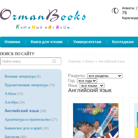
Алматы: (
76
Караганда
|
|
|
Новинки
Книги для чтения
Университетам
Колледжам
ПОИСК ПО САЙТУ
»
»
Главная
Книги
Английский язык
Разделы:
Военная литература
(8)
Год:
Художественная литература
(79)
Язык:
Английский язык
Азбука
(13)
Алгебра
(24)
Английский язык
(38)
Архитектура и строительство
(27)
Банковское дело и аудит
(10)
Биология
(60)