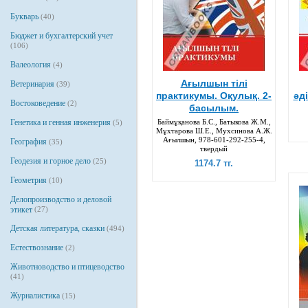
Букварь
(40)
Бюджет и бухгалтерский учет
(106)
Валеология
(4)
Ағылшын тілі
Ветеринария
(39)
практикумы. Оқулық. 2-
әд
Востоковедение
(2)
басылым.
Генетика и генная инженерия
Баймұқанова Б.С., Батыкова Ж.М.,
(5)
Мұхтарова Ш.Е., Мухсинова А.Ж.
Ағылшын, 978-601-292-255-4,
География
(35)
твердый
Геодезия и горное дело
(25)
1174.7 тг.
Геометрия
(10)
Делопроизводство и деловой
этикет
(27)
Детская литература, сказки
(494)
Естествознание
(2)
Животноводство и птицеводство
(41)
Журналистика
(15)