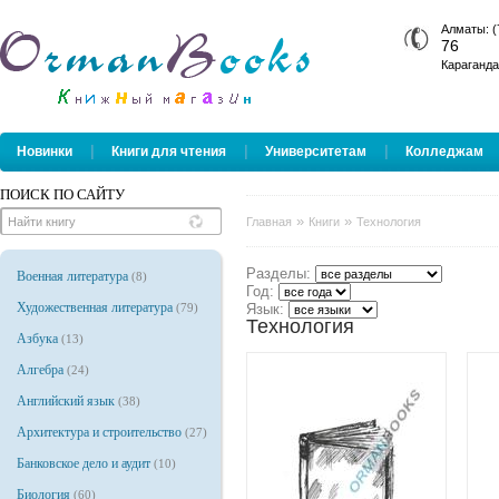
Алматы: (
76
Караганда
|
|
|
Новинки
Книги для чтения
Университетам
Колледжам
ПОИСК ПО САЙТУ
»
»
Главная
Книги
Технология
Разделы:
Военная литература
(8)
Год:
Художественная литература
(79)
Язык:
Технология
Азбука
(13)
Алгебра
(24)
Английский язык
(38)
Архитектура и строительство
(27)
Банковское дело и аудит
(10)
Биология
(60)