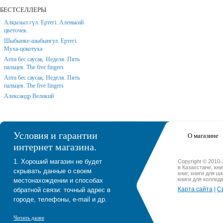
БЕСТСЕЛЛЕРЫ
Алқызыл гүл. Ертегі. Аленький
цветочек.
Шыбынке-шыбынгул. Ертегі.
Муха-цокотуха
Апта бес саусақ. Неделя. Пять
пальцев. The five fingers
Апта бес саусақ. Неделя. Пять
пальцев. The five fingers
Александр Великий
Условия и гарантии
О магазине
интернет магазина.
1. Хороший магазин не будет
Copyright © 2010
в Казахстане, кн
скрывать данные о своем
книг, книги для ш
книги для коллед
местонахождении и способах
Карта сайта
|
С
обратной связи: точный адрес в
городе, телефоны, e-mail и др.
Читать далее