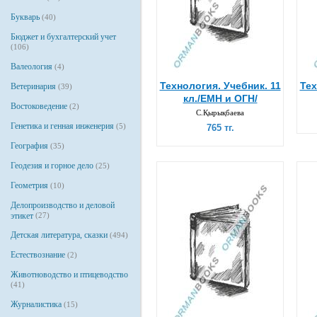
Букварь
(40)
Бюджет и бухгалтерский учет
(106)
Валеология
(4)
Технология. Учебник. 11
Тех
Ветеринария
(39)
кл./ЕМН и ОГН/
Востоковедение
(2)
С.Қырықбаева
Генетика и генная инженерия
(5)
765 тг.
География
(35)
Геодезия и горное дело
(25)
Геометрия
(10)
Делопроизводство и деловой
этикет
(27)
Детская литература, сказки
(494)
Естествознание
(2)
Животноводство и птицеводство
(41)
Журналистика
(15)