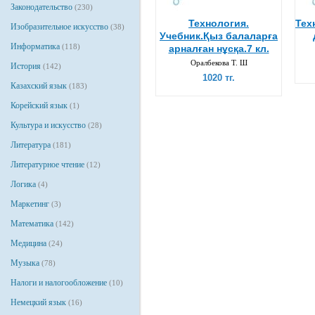
Законодательство
(230)
Технология.
Тех
Изобразительное искусство
(38)
Учебник.Қыз балаларға
Информатика
(118)
арналған нұсқа.7 кл.
Оралбекова Т. Ш
История
(142)
1020 тг.
Казахский язык
(183)
Корейский язык
(1)
Культура и искусство
(28)
Литература
(181)
Литературное чтение
(12)
Логика
(4)
Маркетинг
(3)
Математика
(142)
Медицина
(24)
Музыка
(78)
Налоги и налогообложение
(10)
Немецкий язык
(16)