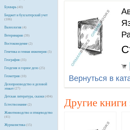
Букварь
(40)
Ав
Бюджет и бухгалтерский учет
(106)
Я
Валеология
(4)
Р
Ветеринария
(39)
Востоковедение
(2)
С
Генетика и генная инженерия
(5)
География
(35)
Геодезия и горное дело
(25)
Геометрия
Вернуться в кат
(10)
Делопроизводство и деловой
этикет
(27)
Детская литература, сказки
(494)
Другие книги 
Естествознание
(2)
Животноводство и птицеводство
(41)
Журналистика
(15)