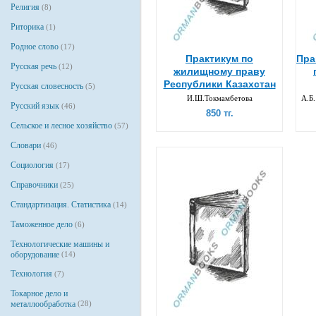
Религия
(8)
Риторика
(1)
Родное слово
(17)
Практикум по
Пра
Русская речь
(12)
жилищному праву
Республики Казахстан
Русская словесность
(5)
И.Ш.Токмамбетова
А.Б
Русский язык
(46)
850 тг.
Сельское и лесное хозяйство
(57)
Словари
(46)
Социология
(17)
Справочники
(25)
Стандартизация. Статистика
(14)
Таможенное дело
(6)
Технологические машины и
оборудование
(14)
Технология
(7)
Токарное дело и
металлообработка
(28)