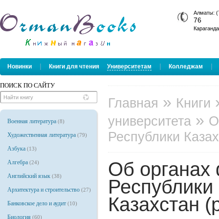
Алматы: (
76
Караганда
|
|
|
Новинки
Книги для чтения
Университетам
Колледжам
ПОИСК ПО САЙТУ
»
Главная
Книги
»
университета
О
Военная литература
(8)
Республики Казах
Художественная литература
(79)
Азбука
(13)
Об органах
Алгебра
(24)
Английский язык
(38)
Республики 
Архитектура и строительство
(27)
Казахстан (р
Банковское дело и аудит
(10)
Биология
(60)