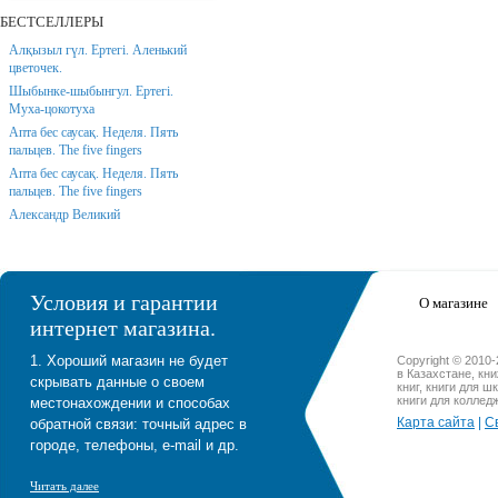
БЕСТСЕЛЛЕРЫ
Алқызыл гүл. Ертегі. Аленький
цветочек.
Шыбынке-шыбынгул. Ертегі.
Муха-цокотуха
Апта бес саусақ. Неделя. Пять
пальцев. The five fingers
Апта бес саусақ. Неделя. Пять
пальцев. The five fingers
Александр Великий
Условия и гарантии
О магазине
интернет магазина.
1. Хороший магазин не будет
Copyright © 2010
в Казахстане, кн
скрывать данные о своем
книг, книги для ш
книги для коллед
местонахождении и способах
Карта сайта
|
С
обратной связи: точный адрес в
городе, телефоны, e-mail и др.
Читать далее