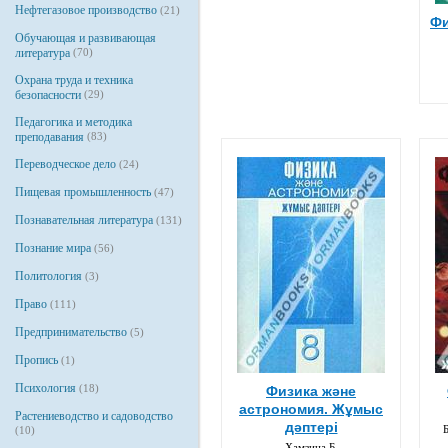
Нефтегазовое производство
(21)
Фи
Обучающая и развивающая
литература
(70)
Охрана труда и техника
безопасности
(29)
Педагогика и методика
преподавания
(83)
Переводческое дело
(24)
Пищевая промышленность
(47)
Познавательная литература
(131)
Познание мира
(56)
Политология
(3)
Право
(111)
Предпринимательство
(5)
Пропись
(1)
Психология
(18)
Физика және
астрономия. Жұмыс
Растениеводство и садоводство
дәптері
Б
(10)
Хамзина Б.