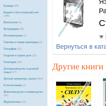
Я
Букварь
(40)
Р
Бюджет и бухгалтерский учет
(106)
С
Валеология
(4)
Ветеринария
(39)
Востоковедение
(2)
Генетика и генная инженерия
(5)
Вернуться в кат
География
(35)
Геодезия и горное дело
(25)
Геометрия
(10)
Другие книги 
Делопроизводство и деловой
этикет
(27)
Детская литература, сказки
(494)
Естествознание
(2)
Животноводство и птицеводство
(41)
Журналистика
(15)