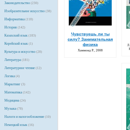
Законодательство
(230)
Изобразительное искусство
(38)
Информатика
(118)
История
(142)
Чувствуешь ли ты
Казахский язык
(183)
силу? Занимательная
Корейский язык
(1)
физика
Л
Хаммонд Р., 2008
Культура и искусство
(28)
Литература
(181)
Литературное чтение
(12)
Логика
(4)
Маркетинг
(3)
Математика
(142)
Медицина
(24)
Музыка
(78)
Налоги и налогообложение
(10)
Немецкий язык
(16)