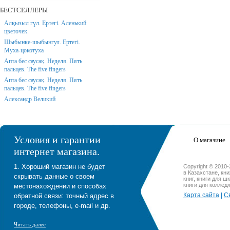
БЕСТСЕЛЛЕРЫ
Алқызыл гүл. Ертегі. Аленький
цветочек.
Шыбынке-шыбынгул. Ертегі.
Муха-цокотуха
Апта бес саусақ. Неделя. Пять
пальцев. The five fingers
Апта бес саусақ. Неделя. Пять
пальцев. The five fingers
Александр Великий
Условия и гарантии
О магазине
интернет магазина.
1. Хороший магазин не будет
Copyright © 2010
в Казахстане, кн
скрывать данные о своем
книг, книги для ш
книги для коллед
местонахождении и способах
Карта сайта
|
С
обратной связи: точный адрес в
городе, телефоны, e-mail и др.
Читать далее