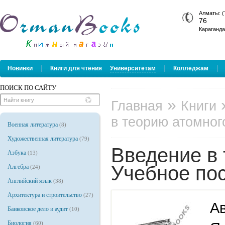
Алматы: (
76
Караганда
|
|
|
Новинки
Книги для чтения
Университетам
Колледжам
ПОИСК ПО САЙТУ
»
Главная
Книги
в теорию атомного
Военная литература
(8)
Художественная литература
(79)
Введение в 
Азбука
(13)
Учебное по
Алгебра
(24)
Английский язык
(38)
Архитектура и строительство
(27)
Ав
Банковское дело и аудит
(10)
Биология
(60)