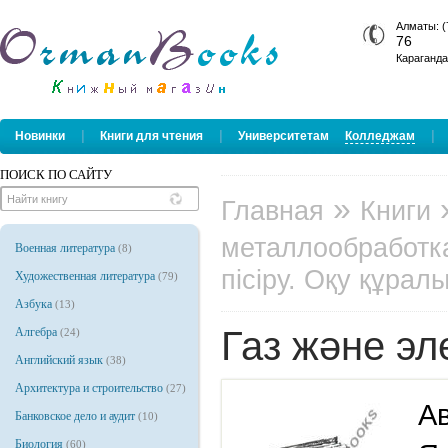
Алматы: (
76
Караганда
|
|
|
Новинки
Книги для чтения
Университетам
Колледжам
ПОИСК ПО САЙТУ
»
Главная
Книги
металлообработк
Военная литература
(8)
пісіру. Оқу құрал
Художественная литература
(79)
Азбука
(13)
Газ және эл
Алгебра
(24)
Английский язык
(38)
Архитектура и строительство
(27)
Ав
Банковское дело и аудит
(10)
Биология
(60)