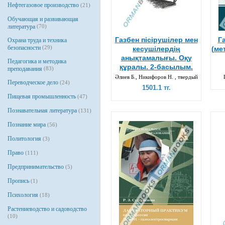
Нефтегазовое производство
(21)
Обучающая и развивающая
литература
(70)
Газбен пісірушілер мен
Г
Охрана труда и техника
безопасности
(29)
кесушілердің
(ме
анықтамалығы. Оқу
Педагогика и методика
құралы. 2-басылым.
преподавания
(83)
Әлиев Б., Никифоров Н. , твердый
Переводческое дело
(24)
1501.1 тг.
Пищевая промышленность
(47)
Познавательная литература
(131)
Познание мира
(56)
Политология
(3)
Право
(111)
Предпринимательство
(5)
Пропись
(1)
Психология
(18)
Растениеводство и садоводство
(10)