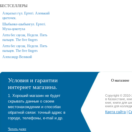
БЕСТСЕЛЛЕРЫ
Алқызыл гүл. Ертегі. Аленький
цветочек.
Шыбынке-шыбынгул. Ертегі.
Муха-цокотуха
Апта бес саусақ. Неделя. Пять
пальцев. The five fingers
Апта бес саусақ. Неделя. Пять
пальцев. The five fingers
Александр Великий
Условия и гарантии
О магазине
интернет магазина.
1. Хороший магазин не будет
Copyright © 2010
в Казахстане, кн
скрывать данные о своем
книг, книги для ш
книги для коллед
местонахождении и способах
Карта сайта
|
С
обратной связи: точный адрес в
городе, телефоны, e-mail и др.
Читать далее