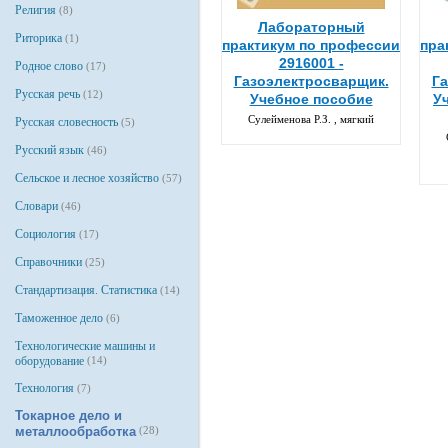
Религия
(8)
Лабораторный
Риторика
(1)
практикум по профессии
пра
2916001 -
Родное слово
(17)
Газоэлектросварщик.
Га
Русская речь
(12)
Учебное пособие
У
Сулейменова Р.З. , мягкий
Русская словесность
(5)
Русский язык
(46)
Сельское и лесное хозяйство
(57)
Словари
(46)
Социология
(17)
Справочники
(25)
Стандартизация. Статистика
(14)
Таможенное дело
(6)
Технологические машины и
оборудование
(14)
Технология
(7)
Токарное дело и
металлообработка
(28)