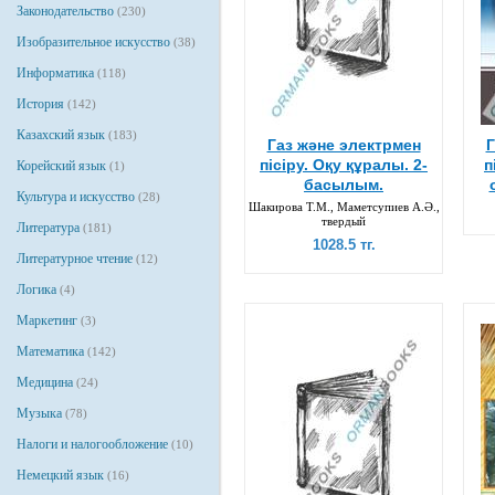
Законодательство
(230)
Изобразительное искусство
(38)
Информатика
(118)
История
(142)
Казахский язык
(183)
Газ және электрмен
Г
пісіру. Оқу құралы. 2-
п
Корейский язык
(1)
басылым.
Культура и искусство
(28)
Шакирова Т.М., Маметсупиев А.Ә.,
твердый
Литература
(181)
1028.5 тг.
Литературное чтение
(12)
Логика
(4)
Маркетинг
(3)
Математика
(142)
Медицина
(24)
Музыка
(78)
Налоги и налогообложение
(10)
Немецкий язык
(16)