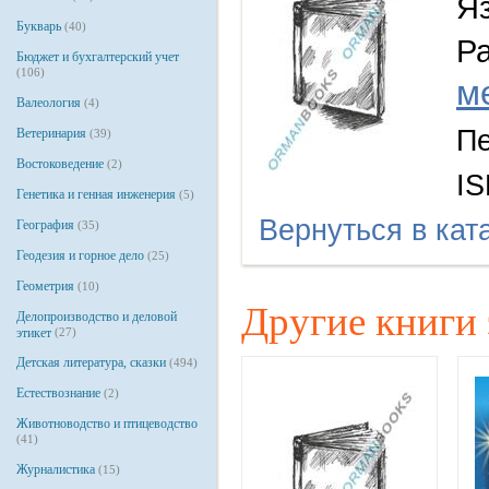
Я
Букварь
(40)
Р
Бюджет и бухгалтерский учет
(106)
м
Валеология
(4)
Пе
Ветеринария
(39)
Востоковедение
(2)
IS
Генетика и генная инженерия
(5)
Вернуться в кат
География
(35)
Геодезия и горное дело
(25)
Геометрия
(10)
Другие книги 
Делопроизводство и деловой
этикет
(27)
Детская литература, сказки
(494)
Естествознание
(2)
Животноводство и птицеводство
(41)
Журналистика
(15)