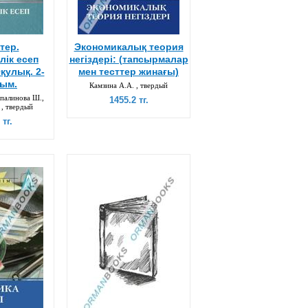
тер.
Экономикалық теория
лік есеп
негіздері: (тапсырмалар
Оқулық. 2-
мен тесттер жинағы)
ым.
Камзина А.А. , твердый
палинова Ш.,
1455.2 тг.
 , твердый
 тг.