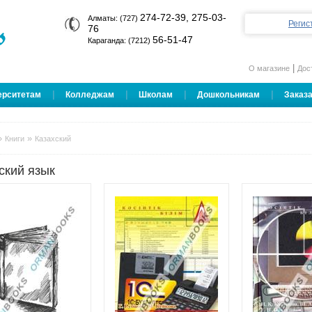
274-72-39, 275-03-
Алматы: (727)
Регис
76
56-51-47
Караганда: (7212)
|
О магазине
Дос
|
|
|
|
ерситетам
Колледжам
Школам
Дошкольникам
Заказ
»
»
Книги
Казахский
ский язык