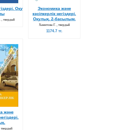
іздері. Оқу
Экономика және
лы
кәсіпкерлік негіздері.
Оқулық. 2-басылым.
 , твердый
Хамитова Г. , твердый
1174.7 тг.
а және
негіздері.
ық.
, твердый