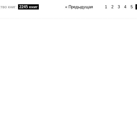
тво книг:
2245 книг
« Предыдущая
1
2
3
4
5