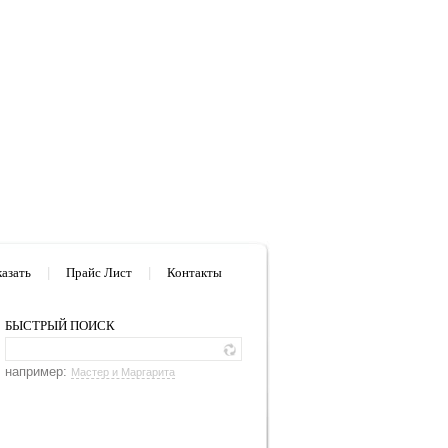
казать
|
Прайс Лист
|
Контакты
БЫСТРЫЙ ПОИСК
например:
Мастер и Маргарита