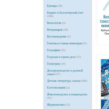
Букварь
(40)
Бюджет и бухгалтерский учет
(106)
Бух
(тес
Валеология
(4)
құр
Ветеринария
(39)
Қабыло
Ора
Востоковедение
(2)
Генетика и генная инженерия
(5)
География
(35)
Геодезия и горное дело
(25)
Геометрия
(10)
Делопроизводство и деловой
этикет
(27)
Детская литература, сказки
(494)
Естествознание
(2)
Животноводство и птицеводство
(41)
Журналистика
(15)