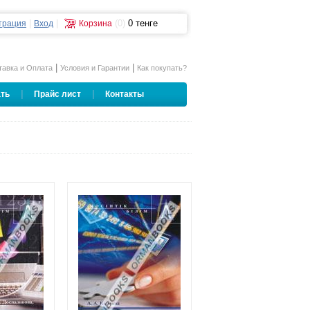
|
|
(0)
0 тенге
трация
Вход
Корзина
|
|
тавка и Оплата
Условия и Гарантии
Как покупать?
|
|
ать
Прайс лист
Контакты