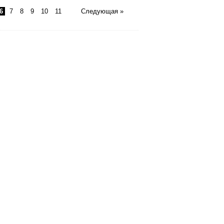
6
7
8
9
10
11
Следующая »