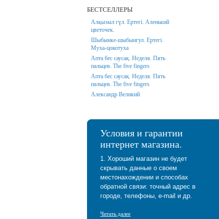
БЕСТСЕЛЛЕРЫ
Алқызыл гүл. Ертегі. Аленький
цветочек.
Шыбынке-шыбынгул. Ертегі.
Муха-цокотуха
Апта бес саусақ. Неделя. Пять
пальцев. The five fingers
Апта бес саусақ. Неделя. Пять
пальцев. The five fingers
Александр Великий
Условия и гарантии
интернет магазина.
1. Хороший магазин не будет
скрывать данные о своем
местонахождении и способах
обратной связи: точный адрес в
городе, телефоны, e-mail и др.
Читать далее