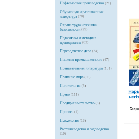
Нефтегазовое производство
(21)
Обучающая и развивающая
литература
(70)
Охрана труда и техника
безопасности
(29)
Педагогика и методика
преподавания
(83)
Переводческое дело
(24)
Пищевая промышленность
(47)
Познавательная литература
(131)
Познание мира
(56)
Политология
(3)
Нары
Право
(111)
негі
Предпринимательство
(5)
Ходжа
Пропись
(1)
Психология
(18)
Растениеводство и садоводство
(10)