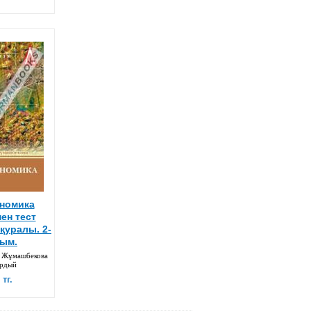
номика
мен тест
 қуралы. 2-
ым.
. Жұмашбекова
ердый
 тг.