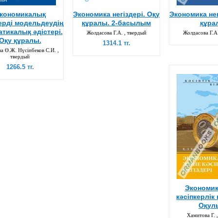
кономикалық
Экономика негіздері. Оқу
Экономика нег
ерді модельдеудің
құралы. 2-басылым
құра
тикалық әдістері.
Жолдасова Г.А. , твердый
Жолдасова Г.А.
Оқу құралы.
1314.1 тг.
а Ө.Ж. Нүсіпбеков С.И. ,
твердый
1266.5 тг.
Экономик
кәсіпкерлік 
Оқул
Хамитова Г. 