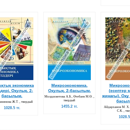
қтық экономика
Микроэкономика.
Микроэко
здері. Оқулық. 2-
Оқулық. 2-басылым.
(есептер 
басылым.
жинағы). Оқұ
Молдахметова А.Б., Өтебаев М.Ө. ,
твердый
басыл
ниязова Ж.Т. , твердый
1455.2 тг.
Айдарханов М. Х
1028.5 тг.
С.К. , тв
1028.5