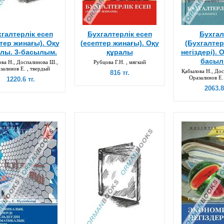
галтерлік есеп
Бухгалтерлік есеп
Бухгал
ттер жинағы). Оқу
(есептер жинағы). Оқу
(Бухгалтер
алы. 3-басылым.
құралы
негіздері). 
басыл
ва Н., Доспалинова Ш.,
Рубцова Г.Н. , мягкий
залинов Е. , твердый
Қабылова Н., Дос
816 тг.
Оразалинов Е.
1220.6 тг.
2063.8